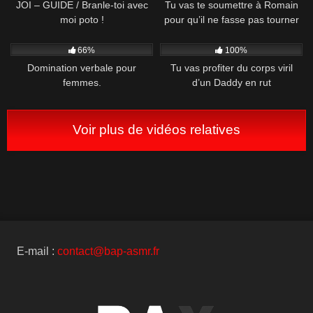
JOI – GUIDE / Branle-toi avec
Tu vas te soumettre à Romain
moi poto !
pour qu’il ne fasse pas tourner
tes sextapes
1K
02:21
2K
15:46
66%
100%
Domination verbale pour
Tu vas profiter du corps viril
femmes.
d’un Daddy en rut
Voir plus de vidéos relatives
E-mail :
contact@bap-asmr.fr