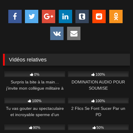
Vidéos relatives
364
15:06
2K
10:34
0%
100%
Surpris la bite à la main…
DOMINATION AUDIO POUR
j’invite mon collègue militaire à
SOUMISE
me rejoindre mais tout va partir
561
15:07
950
03:16
en couille !
100%
100%
Tu vas gouter au spectaculaire
2 Flics Se Font Sucer Par un
et incroyable sperme d’un
PD
taulard
3K
11:08
661
12:13
90%
50%