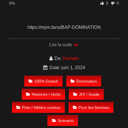
0%
0
0
https://mym.fans/BAP-DOMINATION
Lire la suite
De:
Romain
Date: juin 1, 2024
100% Gratuit
Domination
Histoires / récits
JOI / Guide
Poto / Hétéro curieux
Pour les femmes
Scénario