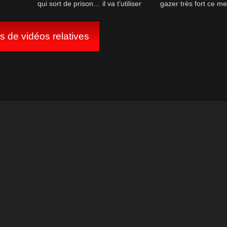
qui sort de prison… il va t’utiliser
gazer très fort ce me
jusqu’à l’os
draguer ma f
us de vidéos relatives