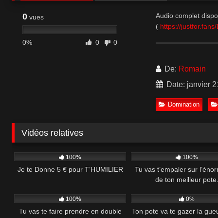
0
Audio complet dispo
vues
(
https://justfor.fa
0%
0
0
De:
Romain
Date: janvier 2
Domination
Vidéos relatives
1K
07:59
1K
100%
100%
Je te Donne 5 € pour T’HUMILIER
Tu vas t’empaler sur l’énor
de ton meilleur pote
1K
15:10
499
100%
0%
Tu vas te faire prendre en double
Ton pote va te gazer la gue