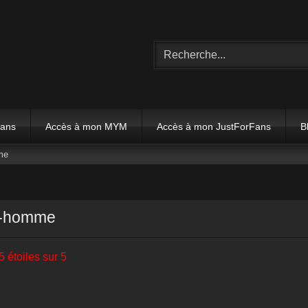
Fans
Accès à mon MYM
Accès à mon JustForFans
B
me
s-homme
5 étoiles sur 5