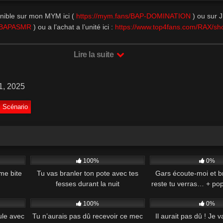
nible sur mon MYM ici (
https://mym.fans/BAP-DOMINATION
) ou sur J
ns/BAPASMR
) ou a l’achat a l’unité ici :
https://www.top4fans.com/RAX/sh
Lire la suite
1, 2025
Scénario
06:54
932
12:11
534
100%
0%
me bite
Tu vas branler ton pote avec tes
Gars écoute-moi et bra
.
fesses durant la nuit
reste tu verras… + pop
13:13
895
16:23
167
100%
0%
ule avec
Tu n’aurais pas dû recevoir ce mec
Il aurait pas dû ! Je v