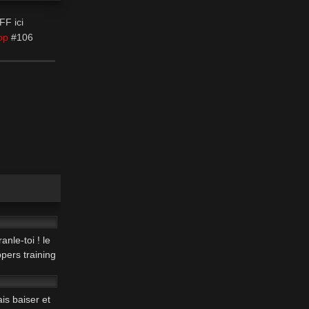
FF ici
op
#106
19:01
nle-toi ! le
pers training
16:28
ais baiser et